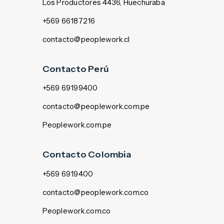
Los Productores 4436, Huechuraba
+569 66187216
contacto@peoplework.cl
Contacto Perú
T
+569 69199400
contacto@peoplework.com.pe
Peoplework.com.pe
Contacto Colombia
+569 6919400
contacto@peoplework.com.co
Peoplework.com.co