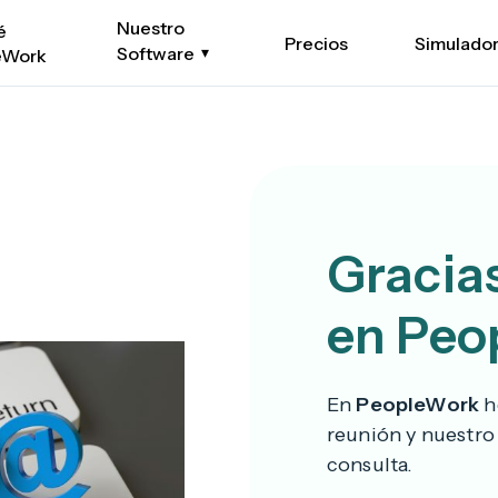
Nuestro
é
Precios
Simulado
Software
eWork
Gracias
en Peo
En
PeopleWork
h
reunión y nuestro
consulta.