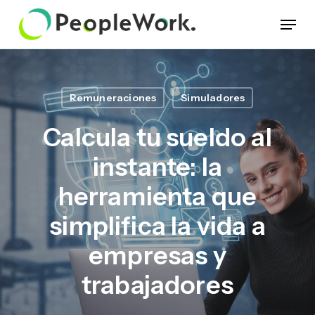
Skip
Menu
to
main
content
Remuneraciones
Simuladores
Calcula tu sueldo al
instante: la
herramienta que
simplifica la vida a
empresas y
trabajadores