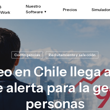
Nuestro
é
Precios
Simulado
Software
eWork
Contingencias
Reclutamiento y selección
 en Chile llega a
 alerta para la g
personas