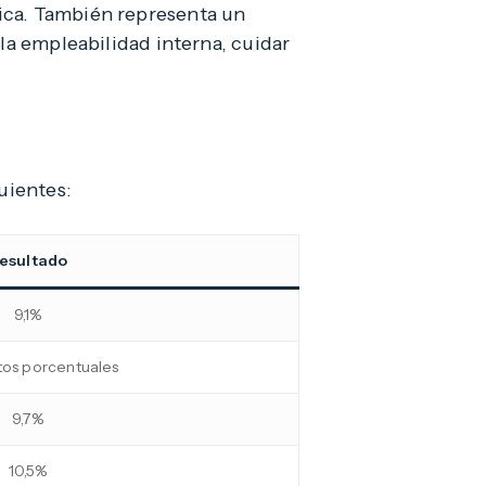
ica. También representa un
la empleabilidad interna, cuidar
uientes:
esultado
9,1%
tos porcentuales
9,7%
10,5%