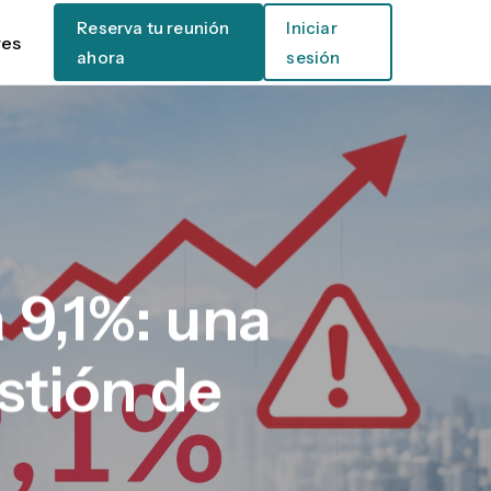
Reserva tu reunión
Iniciar
res
ahora
sesión
 9,1%: una
estión de