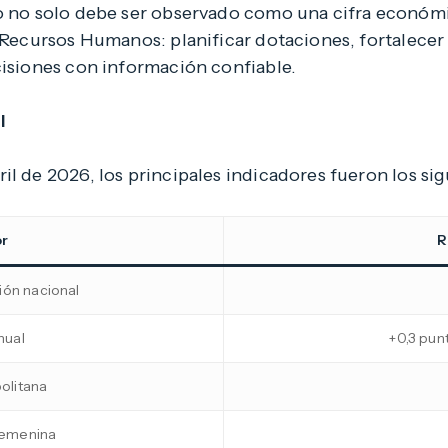
io no solo debe ser observado como una cifra económ
e Recursos Humanos: planificar dotaciones, fortalecer 
cisiones con información confiable.
l
il de 2026, los principales indicadores fueron los sig
or
R
ón nacional
nual
+0,3 pun
olitana
femenina