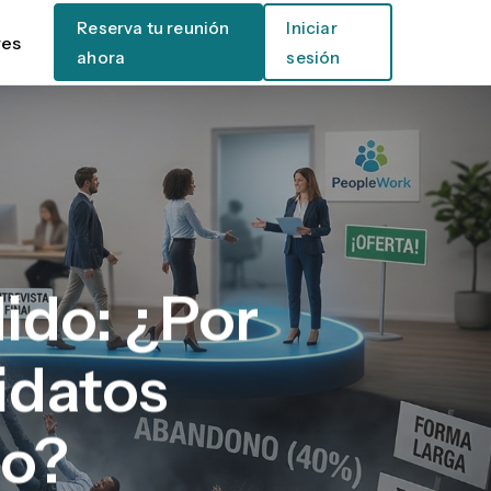
Reserva tu reunión
Iniciar
res
ahora
sesión
ido: ¿Por
idatos
so?