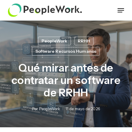
Skip
Menu
to
main
content
PeopleWork
RRHH
Software Recursos Humanos
Qué mirar antes de
contratar un software
de RRHH
Por
PeopleWork
11 de mayo de 2026