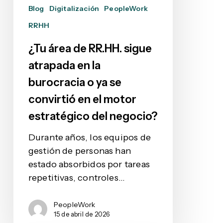
la
Blog
Digitalización
PeopleWork
burocracia
RRHH
o
ya
¿Tu área de RR.HH. sigue
se
atrapada en la
convirtió
burocracia o ya se
en
el
convirtió en el motor
motor
estratégico del negocio?
estratégico
del
Durante años, los equipos de
negocio?
gestión de personas han
estado absorbidos por tareas
repetitivas, controles…
PeopleWork
15 de abril de 2026