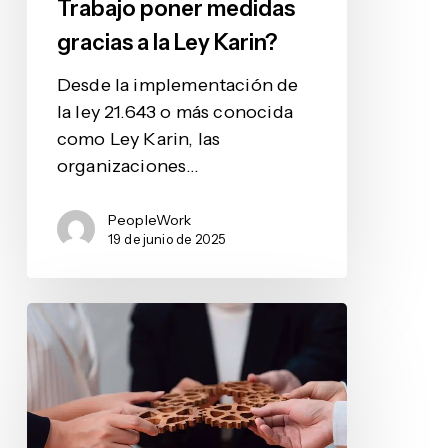
Trabajo poner medidas
gracias a la Ley Karin?
Desde la implementación de
la ley 21.643 o más conocida
como Ley Karin, las
organizaciones…
PeopleWork
19 de junio de 2025
PeopleWork:
una
solución
pensada
en