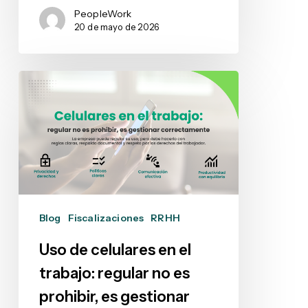
PeopleWork
20 de mayo de 2026
Uso
de
celulares
en
el
trabajo:
regular
no
Blog
Fiscalizaciones
RRHH
es
prohibir,
Uso de celulares en el
es
trabajo: regular no es
gestionar
prohibir, es gestionar
correctamente