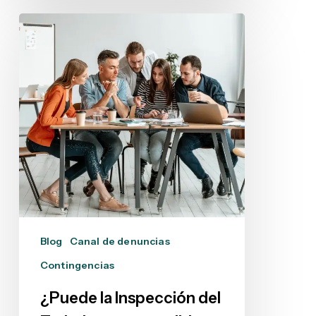
¿Puede
la
Inspección
del
Trabajo
poner
medidas
gracias
a
la
Ley
Karin?
Blog
Canal de denuncias
Contingencias
¿Puede la Inspección del