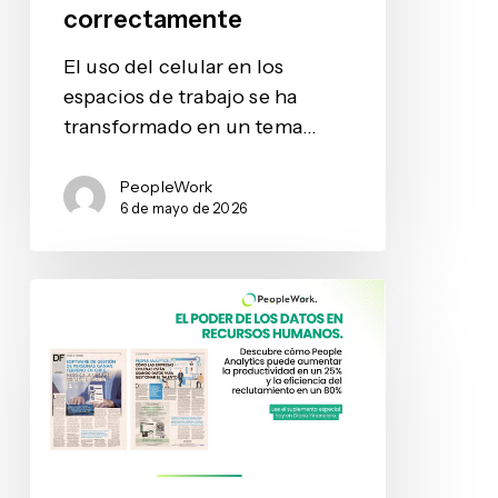
correctamente
El uso del celular en los
espacios de trabajo se ha
transformado en un tema…
PeopleWork
6 de mayo de 2026
¿Tu
área
de
RR.HH.
sigue
atrapada
en