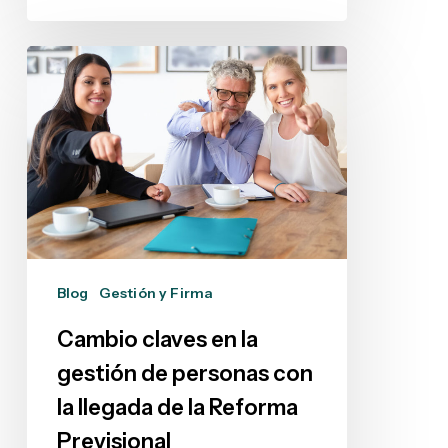
Cambio
claves
en
la
gestión
de
personas
con
la
Blog
Gestión y Firma
llegada
de
Cambio claves en la
la
gestión de personas con
Reforma
la llegada de la Reforma
Previsional
Previsional