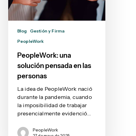
las
personas
Blog
Gestión y Firma
PeopleWork
PeopleWork: una
solución pensada en las
personas
La idea de PeopleWork nació
durante la pandemia, cuando
la imposibilidad de trabajar
presencialmente evidenció…
PeopleWork
27 de mayo de 2025