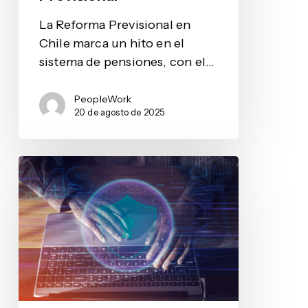
La Reforma Previsional en
Chile marca un hito en el
sistema de pensiones, con el…
PeopleWork
20 de agosto de 2025
¿Está
tu
empresa
preparada
para
la
nueva
Ley