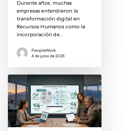
Durante años, muchas
empresas entendieron la
transformación digital en
Recursos Humanos como la
incorporación de…
PeopleWork
4 de junio de 2026
Estrategia
RR.HH.
2026:
El
Costo
Oculto
de