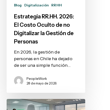
no
Blog
Digitalización
RRHH
Digitalizar
la
Estrategia RR.HH. 2026:
Gestión
El Costo Oculto de no
de
Digitalizar la Gestión de
Personas
Personas
En 2026, la gestión de
personas en Chile ha dejado
de ser una simple función…
PeopleWork
28 de mayo de 2026
Ley
Karin: