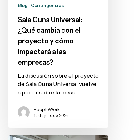
proyecto
Blog
Contingencias
y
cómo
Sala Cuna Universal:
impactará
¿Qué cambia con el
a
proyecto y cómo
las
impactará a las
empresas?
empresas?
La discusión sobre el proyecto
de Sala Cuna Universal vuelve
a poner sobre la mesa…
PeopleWork
13 de julio de 2026
Software