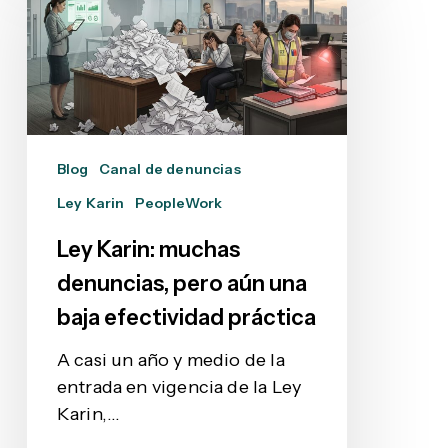
muchas
denuncias,
pero
aún
una
baja
Blog
Canal de denuncias
efectividad
Ley Karin
PeopleWork
práctica
Ley Karin: muchas
denuncias, pero aún una
baja efectividad práctica
A casi un año y medio de la
entrada en vigencia de la Ley
Karin,…