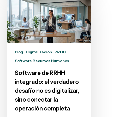
de
RRHH
integrado:
el
verdadero
desafío
no
Blog
Digitalización
RRHH
es
Software Recursos Humanos
digitalizar,
sino
Software de RRHH
conectar
integrado: el verdadero
la
desafío no es digitalizar,
operación
completa
sino conectar la
operación completa